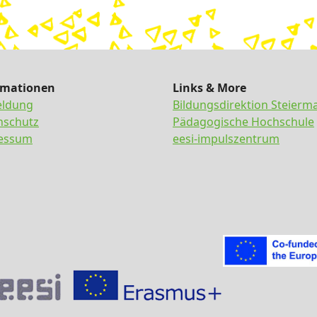
rmationen
Links & More
ldung
Bildungsdirektion Steierm
nschutz
Pädagogische Hochschule
essum
eesi-impulszentrum