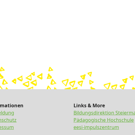
rmationen
Links & More
ldung
Bildungsdirektion Steierm
nschutz
Pädagogische Hochschule
essum
eesi-impulszentrum