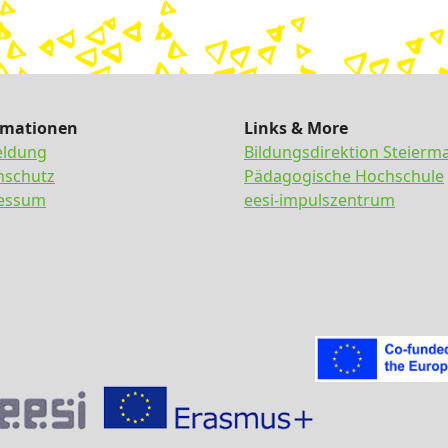
rmationen
Links & More
ldung
Bildungsdirektion Steierm
nschutz
Pädagogische Hochschule
essum
eesi-impulszentrum