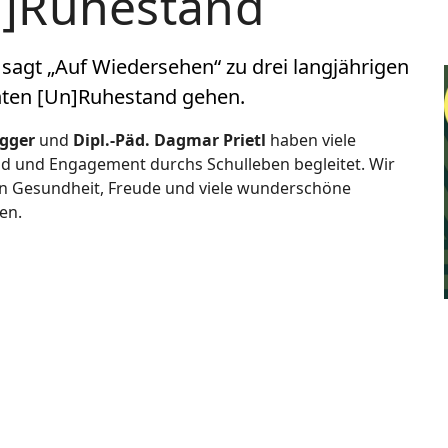
n]Ruhestand
agt „Auf Wiedersehen“ zu drei langjährigen
enten [Un]Ruhestand gehen.
agger
und
Dipl.-Päd. Dagmar Prietl
haben viele
ld und Engagement durchs Schulleben begleitet. Wir
en Gesundheit, Freude und viele wunderschöne
en.