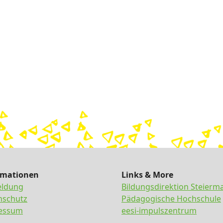
rmationen
Links & More
ldung
Bildungsdirektion Steierm
nschutz
Pädagogische Hochschule
essum
eesi-impulszentrum