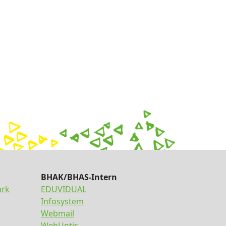
BHAK/BHAS-Intern
ark
EDUVIDUAL
Infosystem
Webmail
WebUntis