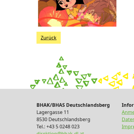
Zurück
BHAK/BHAS Deutschlandsberg
Info
Lagergasse 11
Anme
8530 Deutschlandsberg
Date
Tel.: +43 5 0248 023
Impr
direktion@bhak-dl.at