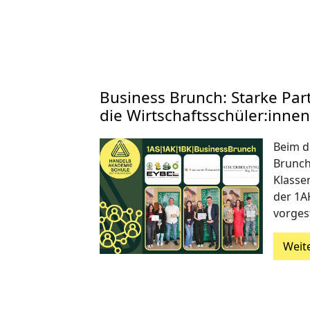
Business Brunch: Starke Par
die Wirtschaftsschüler:inne
Beim d
Brunch
Klasse
der 1A
vorgest
Weit