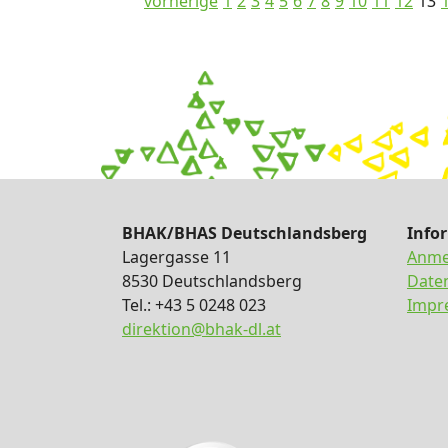
vorherige
1
2
3
4
5
6
7
8
9
10
11
12
13
BHAK/BHAS Deutschlandsberg
Info
Lagergasse 11
Anme
8530 Deutschlandsberg
Date
Tel.: +43 5 0248 023
Impr
direktion@bhak-dl.at