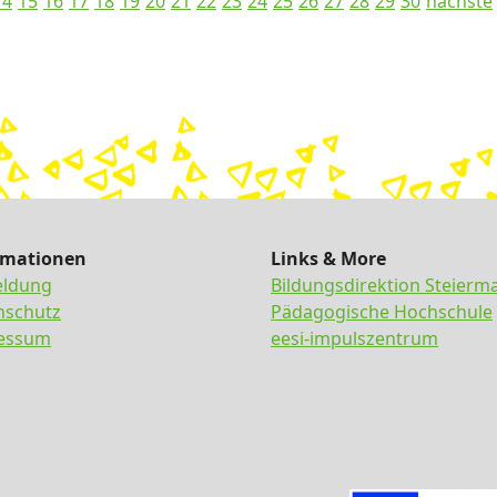
14
15
16
17
18
19
20
21
22
23
24
25
26
27
28
29
30
nächste
rmationen
Links & More
ldung
Bildungsdirektion Steierm
nschutz
Pädagogische Hochschule
essum
eesi-impulszentrum