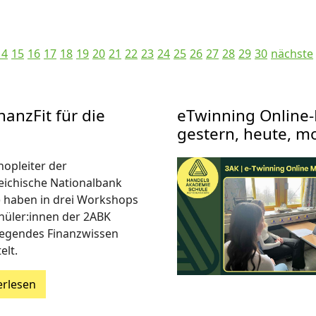
14
15
16
17
18
19
20
21
22
23
24
25
26
27
28
29
30
nächste
anzFit für die
eTwinning Online-
gestern, heute, m
opleiter der
eichische Nationalbank
 haben in drei Workshops
hüler:innen der 2ABK
egendes Finanzwissen
elt.
erlesen