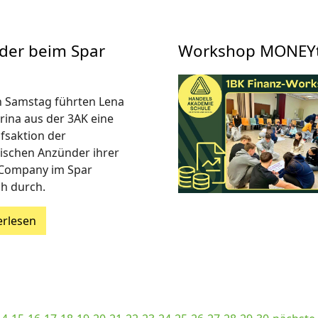
der beim Spar
Workshop MONEYta
n Samstag führten Lena
rina aus der 3AK eine
fsaktion der
ischen Anzünder ihrer
 Company im Spar
h durch.
erlesen