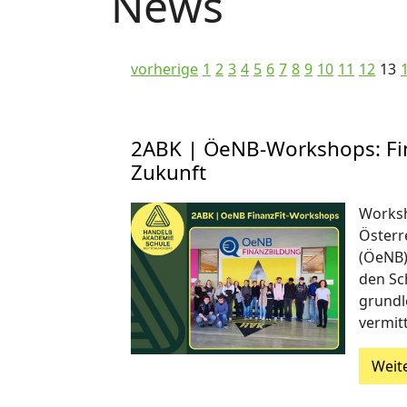
News
vorherige
1
2
3
4
5
6
7
8
9
10
11
12
13
2ABK | ÖeNB-Workshops: Fin
Zukunft
Worksh
Österr
(ÖeNB)
den Sc
grundl
vermitt
Weit