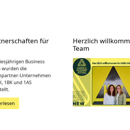
tnerschaften für
Herzlich willkomm
n
Team
iesjährigen Business
 wurden die
npartner-Unternehmen
K, 1BK und 1AS
ellt.
erlesen