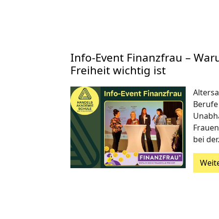
Info-Event Finanzfrau – War
Freiheit wichtig ist
Alters
Berufe
Unabhä
Frauen
bei de
Weit