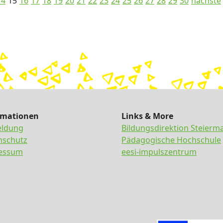
14
15
16
17
18
19
20
21
22
23
24
25
26
27
28
29
30
nächste
rmationen
Links & More
ldung
Bildungsdirektion Steierm
nschutz
Pädagogische Hochschule
essum
eesi-impulszentrum