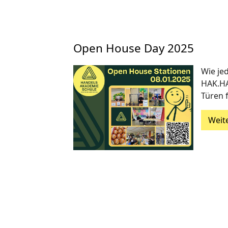
Open House Day 2025
Wie jed
HAK.HA
Türen f
Weit