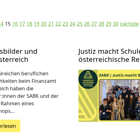
14
15
16
17
18
19
20
21
22
23
24
25
26
27
28
29
30
nächste
sbilder und
Justiz macht Schule
sterreich
österreichische R
hlreichen beruflichen
hkeiten beim Finanzamt
eich haben die
r:innen der 5ABK und der
 Rahmen eines
hops…
erlesen