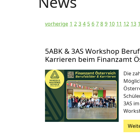
News
vorherige
1
2
3
4
5
6
7
8
9
10
11
12
13
5ABK & 3AS Workshop Beruf
Karrieren beim Finanzamt Ö
Die za
Möglic
Österr
Schüle
3AS im
Works
Weit