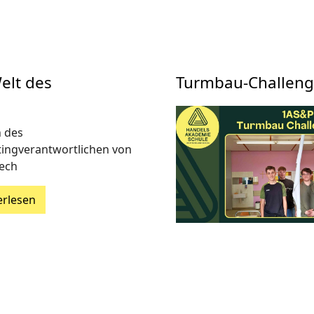
Welt des
Turmbau-Challenge
 des
ingverantwortlichen von
ech
erlesen