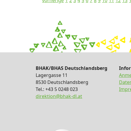
vorherige
1
2
3
4
5
6
7
8
9
10
11
12
13
BHAK/BHAS Deutschlandsberg
Info
Lagergasse 11
Anme
8530 Deutschlandsberg
Date
Tel.: +43 5 0248 023
Impr
direktion@bhak-dl.at