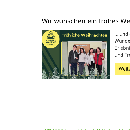
Wir wünschen ein frohes We
… und 
Wunder
Erlebn
und Fr
Weit