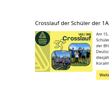
Crosslauf der Schüler der 1
Am 15.
Schüle
der B
Deutsc
diesjä
Koralms
Weit