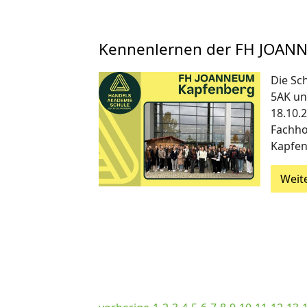
Kennenlernen der FH JOAN
Die Sc
5AK un
18.10.
Fachh
Kapfen
Weit