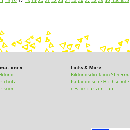
14
15
16
17
18
19
20
21
22
23
24
25
26
27
28
29
30
nächste
rmationen
Links & More
ldung
Bildungsdirektion Steierm
nschutz
Pädagogische Hochschule
essum
eesi-impulszentrum