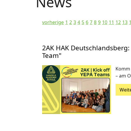
News
vorherige
1
2
3
4
5
6
7
8
9
10
11
12
13
2AK HAK Deutschlandsberg: 
Team"
Komm v
– am O
Weit