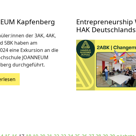
NEUM Kapfenberg
Entrepreneurship 
HAK Deutschlands
hüler:innen der 3AK, 4AK,
d 5BK haben am
2024 eine Exkursion an die
ochschule JOANNEUM
berg durchgeführt.
erlesen