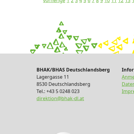
vorherige
1
2
3
4
5
6
7
8
9
10
11
12
13
BHAK/BHAS Deutschlandsberg
Info
Lagergasse 11
Anme
8530 Deutschlandsberg
Date
Tel.: +43 5 0248 023
Impr
direktion@bhak-dl.at