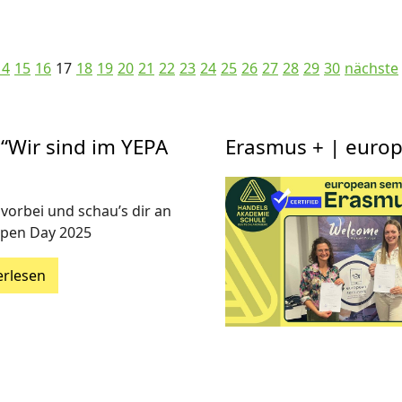
14
15
16
17
18
19
20
21
22
23
24
25
26
27
28
29
30
nächste
“Wir sind im YEPA
Erasmus + | euro
orbei und schau’s dir an
pen Day 2025
erlesen