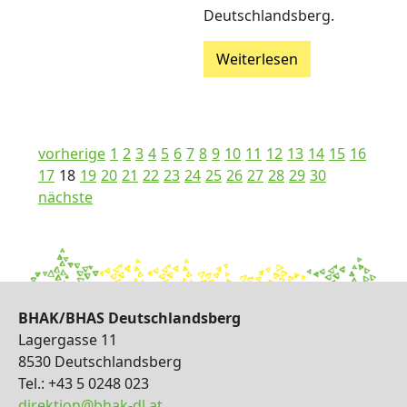
Deutschlandsberg.
Weiterlesen
vorherige
1
2
3
4
5
6
7
8
9
10
11
12
13
14
15
16
17
18
19
20
21
22
23
24
25
26
27
28
29
30
nächste
BHAK/BHAS Deutschlandsberg
Lagergasse 11
8530 Deutschlandsberg
Tel.: +43 5 0248 023
direktion@bhak-dl.at