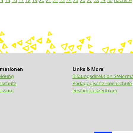
14
15
16
17
18
19
20
21
22
23
24
25
26
27
28
29
30
nächste
rmationen
Links & More
ldung
Bildungsdirektion Steierm
nschutz
Pädagogische Hochschule
essum
eesi-impulszentrum