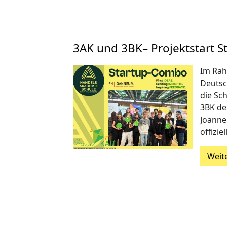
3AK und 3BK– Projektstart 
Im Rah
Deutsc
die Sc
3BK de
Joanne
offizie
Weit