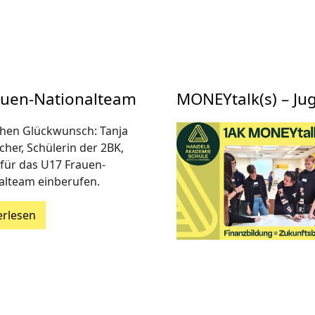
auen-Nationalteam
MONEYtalk(s) – Ju
chen Glückwunsch: Tanja
her, Schülerin der 2BK,
für das U17 Frauen-
alteam einberufen.
erlesen