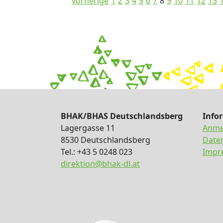
vorherige
1
2
3
4
5
6
7
8
9
10
11
12
13
BHAK/BHAS Deutschlandsberg
Info
Lagergasse 11
Anme
8530 Deutschlandsberg
Date
Tel.: +43 5 0248 023
Impr
direktion@bhak-dl.at