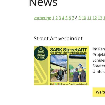
News
vorherige
1
2
3
4
5
6
7
8
9
10
11
12
13
Street Art verbindet
Im Rah
Projek
Schüle
Staaten
Umfeld
Weit