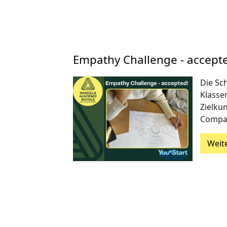
Empathy Challenge - accept
Die Sch
Klasse
Zielkun
Compan
Weit