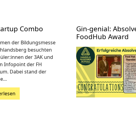
Startup Combo
Gin-genial: Absol
FoodHub Award
men der Bildungsmesse
hlandsberg besuchten
hüler:innen der 3AK und
n Infopoint der FH
um. Dabei stand der
lle…
erlesen