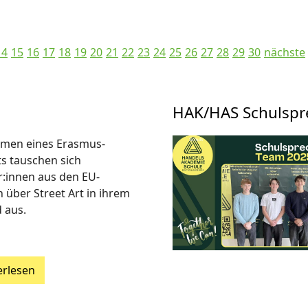
14
15
16
17
18
19
20
21
22
23
24
25
26
27
28
29
30
nächste
HAK/HAS Schulspr
men eines Erasmus-
ts tauschen sich
r:innen aus den EU-
 über Street Art in ihrem
 aus.
erlesen