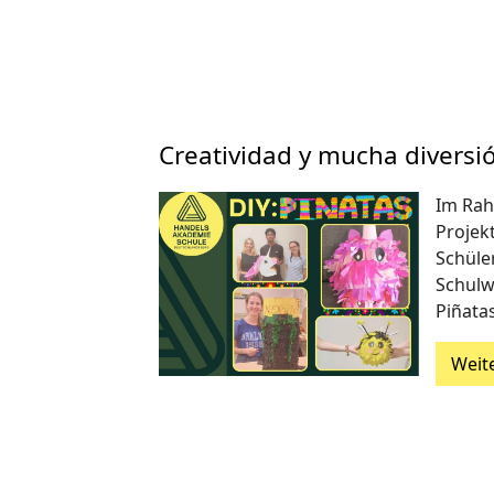
Creatividad y mucha diversió
Im Rah
Projek
Schüle
Schulw
Piñatas
Weit