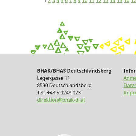
1
2
3
4
5
6
7
8
9
10
11
12
13
14
15
16
1
BHAK/BHAS Deutschlandsberg
Info
Lagergasse 11
Anme
8530 Deutschlandsberg
Date
Tel.: +43 5 0248 023
Impr
direktion@bhak-dl.at