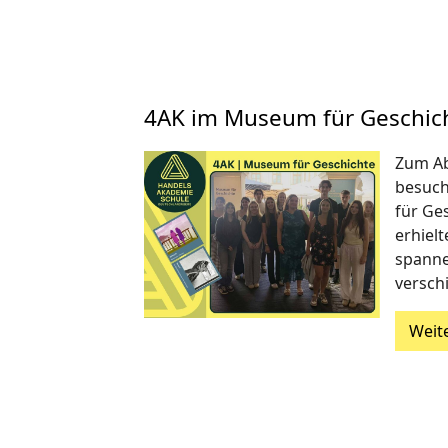
4AK im Museum für Geschic
Zum Ab
besuch
für Ges
erhielt
spanne
versch
Weit