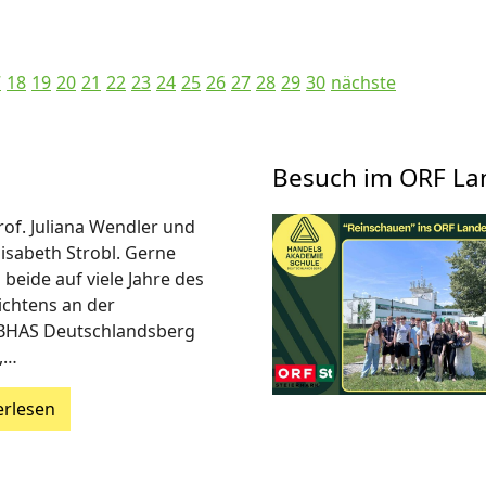
7
18
19
20
21
22
23
24
25
26
27
28
29
30
nächste
Besuch im ORF La
rof. Juliana Wendler und
lisabeth Strobl. Gerne
 beide auf viele Jahre des
ichtens an der
BHAS Deutschlandsberg
,…
erlesen