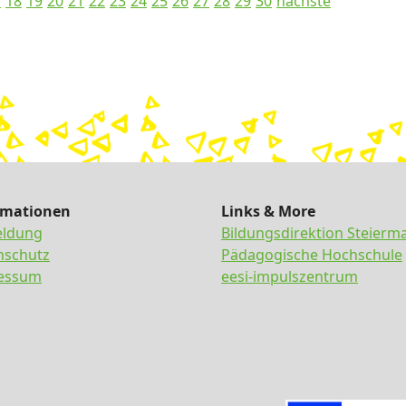
7
18
19
20
21
22
23
24
25
26
27
28
29
30
nächste
rmationen
Links & More
ldung
Bildungsdirektion Steierm
nschutz
Pädagogische Hochschule
essum
eesi-impulszentrum