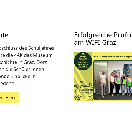
hte
Erfolgreiche Prü
am WIFI Graz
schluss des Schuljahres
te die 4AK das Museum
chichte in Graz. Dort
en die Schüler:innen
nde Einblicke in
iedene…
erlesen