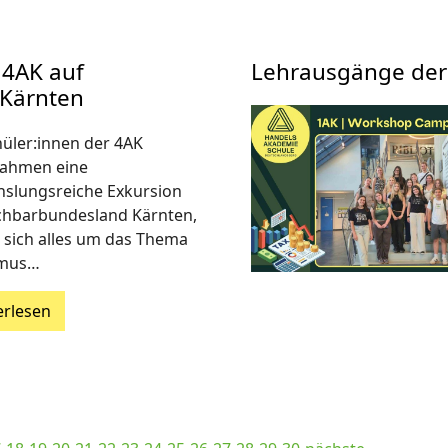
 4AK auf
Lehrausgänge der
 Kärnten
hüler:innen der 4AK
ahmen eine
slungsreiche Exkursion
chbarbundesland Kärnten,
r sich alles um das Thema
smus…
erlesen