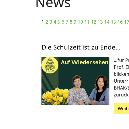
News
1
2
3
4
5
6
7
8
9
10
11
12
13
14
15
16
1
Die Schulzeit ist zu Ende…
…für P
Prof. E
blicken
Unterr
BHAK/
zurück
Weit