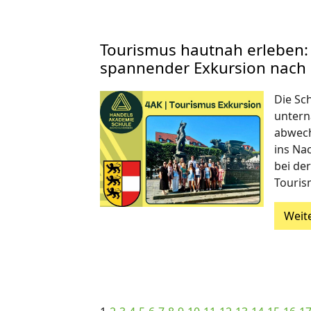
Tourismus hautnah erleben:
spannender Exkursion nach
Die Sc
untern
abwech
ins Na
bei de
Touri
Weit