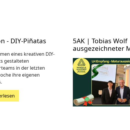
n - DIY-Piñatas
5AK | Tobias Wol
ausgezeichneter 
men eines kreativen DIY-
ts gestalteten
rteams in der letzten
oche ihre eigenen
.
erlesen