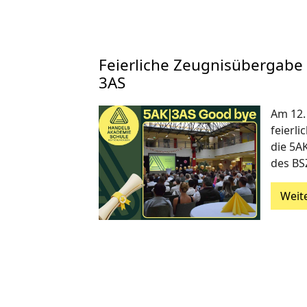
Feierliche Zeugnisübergabe
3AS
Am 12. 
feierl
die 5AK
des BS
Weit