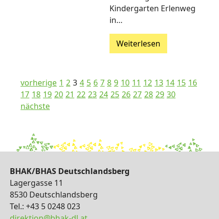
Kindergarten Erlenweg
in…
Weiterlesen
vorherige
1
2
3
4
5
6
7
8
9
10
11
12
13
14
15
16
17
18
19
20
21
22
23
24
25
26
27
28
29
30
nächste
BHAK/BHAS Deutschlandsberg
Lagergasse 11
8530 Deutschlandsberg
Tel.: +43 5 0248 023
direktion@bhak-dl.at