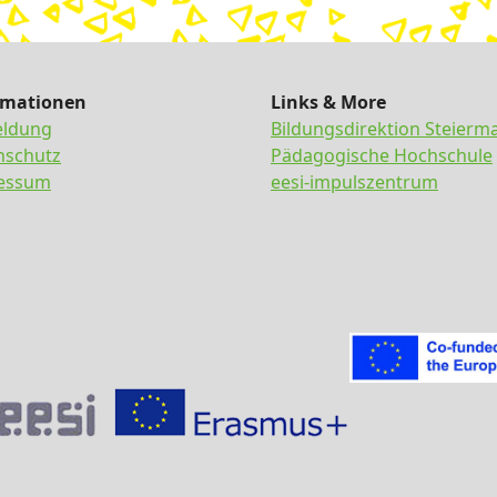
rmationen
Links & More
ldung
Bildungsdirektion Steierm
nschutz
Pädagogische Hochschule
essum
eesi-impulszentrum