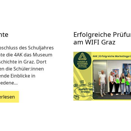
hte
Erfolgreiche Prü
am WIFI Graz
schluss des Schuljahres
te die 4AK das Museum
chichte in Graz. Dort
en die Schüler:innen
nde Einblicke in
iedene…
erlesen