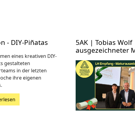
n - DIY-Piñatas
5AK | Tobias Wol
ausgezeichneter 
men eines kreativen DIY-
ts gestalteten
rteams in der letzten
oche ihre eigenen
.
erlesen