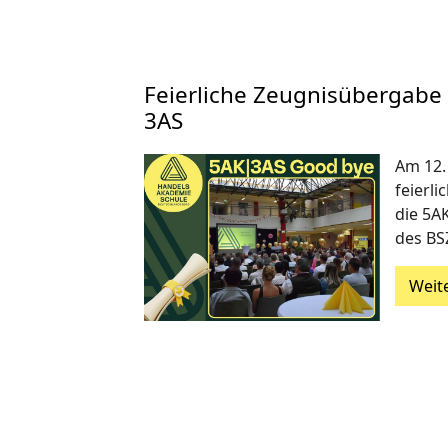
Feierliche Zeugnisübergabe
3AS
Am 12. 
feierl
die 5AK
des BS
Weit