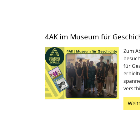
4AK im Museum für Geschic
Zum Ab
besuch
für Ges
erhielt
spanne
versch
Weit