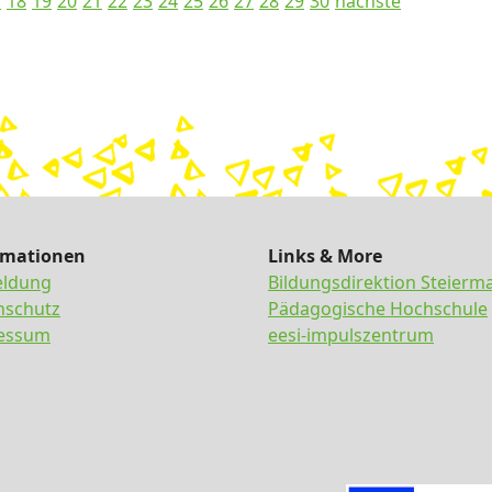
7
18
19
20
21
22
23
24
25
26
27
28
29
30
nächste
rmationen
Links & More
ldung
Bildungsdirektion Steierm
nschutz
Pädagogische Hochschule
essum
eesi-impulszentrum