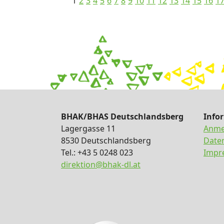
1
2
3
4
5
6
7
8
9
10
11
12
13
14
15
16
1
BHAK/BHAS Deutschlandsberg
Info
Lagergasse 11
Anme
8530 Deutschlandsberg
Date
Tel.: +43 5 0248 023
Impr
direktion@bhak-dl.at