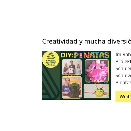
Creatividad y mucha diversió
Im Rah
Projek
Schüle
Schulw
Piñatas
Weit