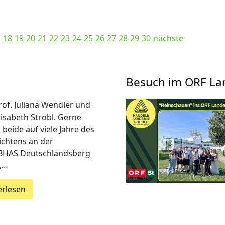
7
18
19
20
21
22
23
24
25
26
27
28
29
30
nächste
Besuch im ORF La
rof. Juliana Wendler und
lisabeth Strobl. Gerne
 beide auf viele Jahre des
ichtens an der
BHAS Deutschlandsberg
,…
erlesen