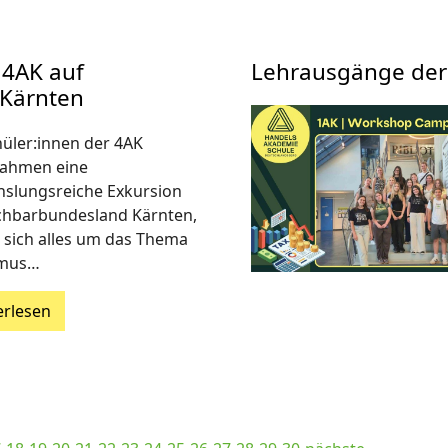
 4AK auf
Lehrausgänge der
 Kärnten
hüler:innen der 4AK
ahmen eine
slungsreiche Exkursion
chbarbundesland Kärnten,
r sich alles um das Thema
smus…
erlesen