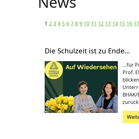
News
1
2
3
4
5
6
7
8
9
10
11
12
13
14
15
16
1
Die Schulzeit ist zu Ende…
…für P
Prof. E
blicken
Unterr
BHAK/
zurück
Weit