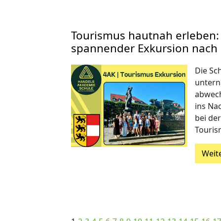
Tourismus hautnah erleben:
spannender Exkursion nach
Die Sc
untern
abwech
ins Na
bei de
Touri
Weit